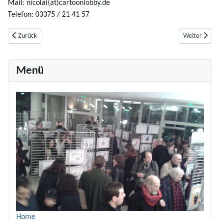
Mail: nicolai(at)cartoonlobby.de
Telefon: 03375 / 21 41 57
Vorheriger Beitrag: openPR
Nächster Bei
Zurück
Weiter
Menü
Home