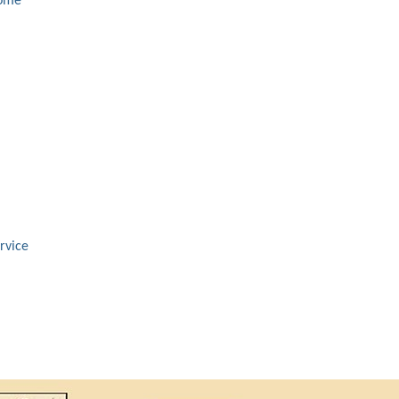
ome
rvice