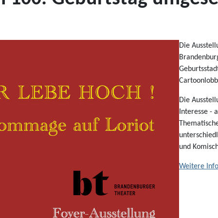
Die Ausstel
Brandenburg
Geburtsstadt
Cartoonlobb
Die Ausstel
Interesse -
Thematische
unterschied
und Komische
Weitere Inf