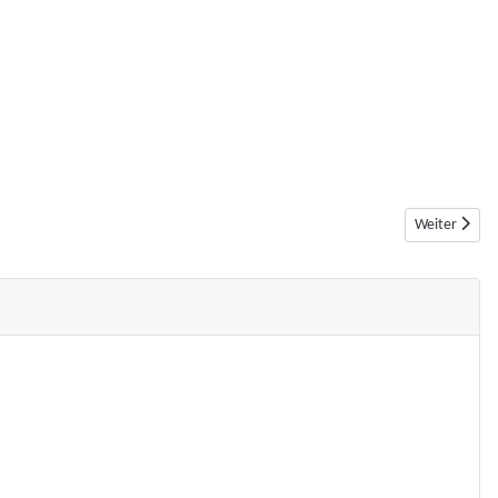
Nächster Beit
Weiter